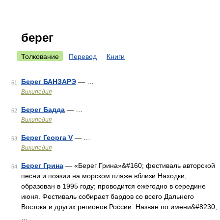
берег
Толкование
Перевод
Книги
Берег БАНЗАРЭ
— …
51
Википедия
Берег Бадда
— …
52
Википедия
Берег Георга V
— …
53
Википедия
Берег Грина
— «Берег Грина»&#160; фестиваль авторской
54
песни и поэзии на морском пляже вблизи Находки;
образован в 1995 году; проводится ежегодно в середине
июня. Фестиваль собирает бардов со всего Дальнего
Востока и других регионов России. Назван по имени&#8230;
…