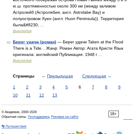
ю.ш. протяженностью около 300 км (между заливом
Астролейб (Астролябия; англ. Astrolabe Bay) и
полуостровом Хуен (англ. Huon Peninsula)). Территория
была&#8230; …
Википедия
Берег удачи (роман)
— Берег удачи Taken at the Flood
60
There is a Tide... Жанр: Роман Автор: Агата Кристи Язык
оригинала: английский Публикация: 1948 г …
Википедия
Страницы
←
Предыдущая
Следующая
→
1
2
3
4
5
6
7
8
9
10
11
12
13
© Академик, 2000-2026
18+
Обратная связь:
Техподдержка
,
Реклама на сайте
👣 Путешествия