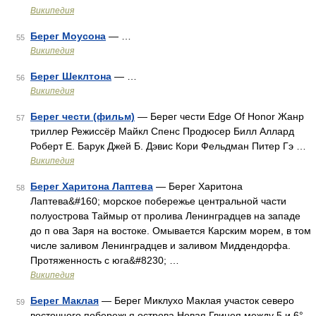
Википедия
Берег Моусона
— …
55
Википедия
Берег Шеклтона
— …
56
Википедия
Берег чести (фильм)
— Берег чести Edge Of Honor Жанр
57
триллер Режиссёр Майкл Спенс Продюсер Билл Аллард
Роберт Е. Барук Джей Б. Дэвис Кори Фельдман Питер Гэ …
Википедия
Берег Харитона Лаптева
— Берег Харитона
58
Лаптева&#160; морское побережье центральной части
полуострова Таймыр от пролива Ленинградцев на западе
до п ова Заря на востоке. Омывается Карским морем, в том
числе заливом Ленинградцев и заливом Миддендорфа.
Протяженность с юга&#8230; …
Википедия
Берег Маклая
— Берег Миклухо Маклая участок северо
59
восточного побережья острова Новая Гвинея между 5 и 6°